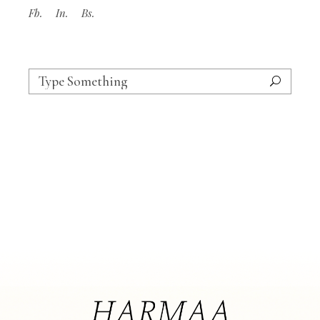
Fb.
In.
Bs.