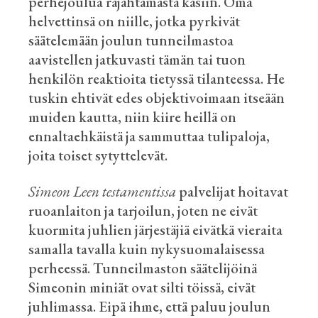
perhejoulua räjähtämästä käsiin. Oma
helvettinsä on niille, jotka pyrkivät
säätelemään joulun tunneilmastoa
aavistellen jatkuvasti tämän tai tuon
henkilön reaktioita tietyssä
tilanteessa. He
tuskin ehtivät edes objektivoimaan itseään
muiden kautta, niin kiire heillä on
ennaltaehkäistä ja sammuttaa tulipaloja,
joita toiset sytyttelevät.
Simeon Leen testamentissa
palvelijat hoitavat
ruoanlaiton ja tarjoilun, joten ne eivät
kuormita juhlien järjestäjiä eivätkä vieraita
samalla tavalla kuin nykysuomalaisessa
perheessä. Tunneilmaston säätelijöinä
Simeonin miniät ovat silti töissä, eivät
juhlimassa. Eipä ihme, että paluu joulun