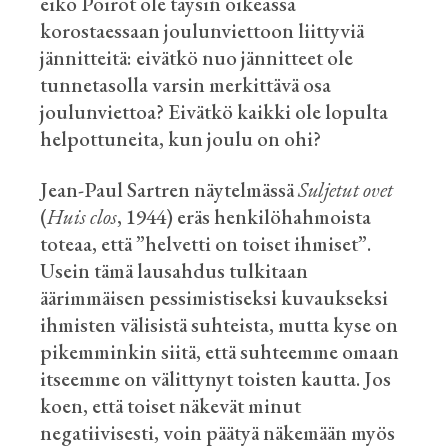
eikö Poirot ole täysin oikeassa
korostaessaan joulunviettoon liittyviä
jännitteitä: eivätkö nuo jännitteet ole
tunnetasolla varsin merkittävä osa
joulunviettoa? Eivätkö kaikki ole lopulta
helpottuneita, kun joulu on ohi?
Jean-Paul Sartren näytelmässä
Suljetut ovet
(
Huis
clos
, 1944) eräs henkilöhahmoista
toteaa, että ”helvetti on toiset ihmiset”.
Usein tämä lausahdus tulkitaan
äärimmäisen pessimistiseksi kuvaukseksi
ihmisten välisistä suhteista, mutta kyse on
pikemminkin siitä, että suhteemme omaan
itseemme on välittynyt toisten kautta. Jos
koen, että toiset näkevät minut
negatiivisesti, voin päätyä näkemään myös