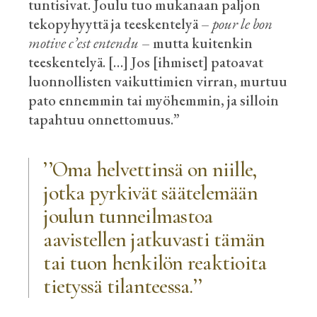
tuntisivat. Joulu tuo mukanaan paljon
tekopyhyyttä ja teeskentelyä –
pour
le
bon
motive
c’est
entendu
– mutta kuitenkin
teeskentelyä. […] Jos [ihmiset] patoavat
luonnollisten vaikuttimien virran, murtuu
pato ennemmin tai myöhemmin, ja silloin
tapahtuu onnettomuus.”
’’
Oma helvettinsä on niille,
jotka pyrkivät säätelemään
joulun tunneilmastoa
aavistellen jatkuvasti tämän
tai tuon henkilön reaktioita
tietyssä
tilanteessa.
’’