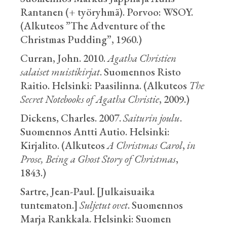
Rantanen (+ työryhmä).
Porvoo: WSOY.
(Alkuteos ”The Adventure of the
Christmas Pudding”, 1960.)
Curran, John. 2010.
Agatha Christien
salaiset muistikirjat
. Suomennos Risto
Raitio. Helsinki: Paasilinna. (Alkuteos
The
Secret Notebooks of Agatha Christie
, 2009.)
Dickens, Charles. 2007.
Saiturin joulu
.
Suomennos Antti Autio.
Helsinki:
Kirjalito. (Alkuteos
A Christmas Carol
,
in
Prose, Being a Ghost Story of Christmas
,
1843.)
Sartre, Jean-Paul. [Julkaisuaika
tuntematon.]
Suljetut ovet
. Suomennos
Marja Rankkala. Helsinki: Suomen