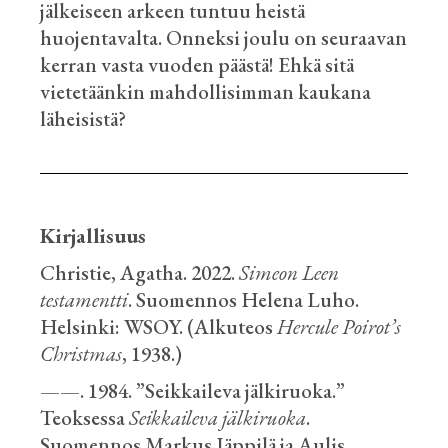
jälkeiseen arkeen tuntuu heistä
huojentavalta. Onneksi joulu on seuraavan
kerran vasta vuoden päästä! Ehkä sitä
vietetäänkin mahdollisimman kaukana
läheisistä?
Kirjallisuus
Christie, Agatha. 2022.
Simeon Leen
testamentti
. Suomennos Helena Luho.
Helsinki: WSOY. (Alkuteos
Hercule Poirot’s
Christmas
, 1938.)
——. 1984. ”Seikkaileva jälkiruoka.”
Teoksessa
Seikkaileva jälkiruoka
.
Suomennos Markus Jäppilä ja Aulis