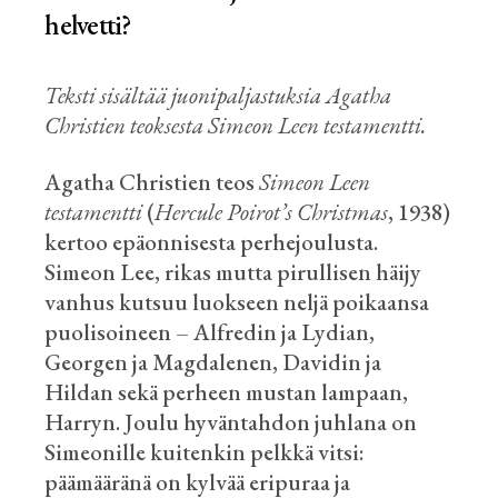
helvetti?
Teksti sisältää juonipaljastuksia Agatha
Christien teoksesta
Simeon Leen testamentti
.
Agatha Christien teos
Simeon Leen
testamentti
(
Hercule
Poirot’s
Christmas
, 1938)
kertoo epäonnisesta perhejoulusta.
Simeon Lee, rikas mutta pirullisen häijy
vanhus kutsuu luokseen neljä poikaansa
puolisoineen – Alfredin
ja
Lydian
,
Georgen
ja Magdalenen, Davidin
ja
Hildan sekä perheen mustan lampaan,
Harryn. Joulu hyväntahdon juhlana on
Simeonille kuitenkin pelkkä vitsi:
päämääränä on kylvää eripuraa ja