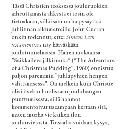
Tässä Christien teoksessa jouluruokien
aiheuttamasta ähkystä ei tosin ole
tietoakaan, sillä isänmurha pysäyttää
juhlinnan alkumetreille. John
Curran
onkin todennut, ettei
Simeon Leen
testamentissa
näy häivääkään
joulutunnelmasta. Hänen mukaansa
”Seikkaileva jälkiruoka” (“
The
Adventure
of a
Christmas
Pudding
”, 1960) onnistuu
paljon paremmin ”juhlapyhien hengen
välittämisessä”. On melkein kuin Christie
olisi itsekin huolissaan jouluhengen
puuttumisesta, sillä hahmot
kommentoivat useampaan kertaan sitä,
miten murha vie kaiken ilon
joulunvietosta. Toisaalta voidaan kysyä,