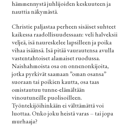
hämmennystä juhlijoiden keskuuteen ja
nauttia näkymästä.
Christie paljastaa perheen sisäiset suhteet
kaikessa raadollisuudessaan: veli halveksii
veljeä, isä naureskelee lapsilleen ja poika
vihaa isäänsä. Isä pitää vaurautensa avulla
vastentahtoiset alamaiset ruodussa.
Naishahmoista osa on onnenonkijoita,
jotka pyrkivät saamaan ”oman osansa”
suoraan tai poikien kautta, osa taas
omistautuu tunne-elämältään
vinoutuneille puolisoilleen.
Työntekijöihinkään ei välttämättä voi
luottaa. Onko joku heistä varas – tai jopa
murhaaja?