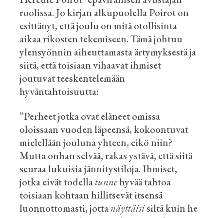
roolissa. Jo kirjan alkupuolella Poirot on
esittänyt, että joulu on mitä otollisinta
aikaa rikosten tekemiseen. Tämä johtuu
ylensyönnin aiheuttamasta ärtymyksestä ja
siitä, että toisiaan vihaavat ihmiset
joutuvat teeskentelemään
hyväntahtoisuutta:
”Perheet
jotka ovat eläneet omissa
oloissaan vuoden läpeensä, kokoontuvat
mielellään jouluna yhteen, eikö niin?
Mutta onhan selvää, rakas ystävä, että siitä
seuraa lukuisia jännitystiloja. Ihmiset,
jotka eivät todella
tunne
hyvää tahtoa
toisiaan kohtaan
hillitsevät itsensä
luonnottomasti, jotta
näyttäisi
siltä kuin he