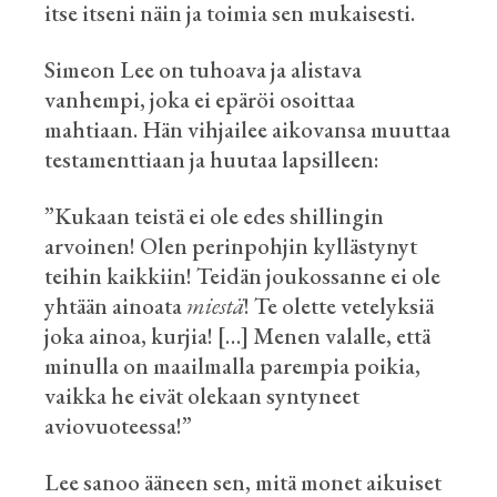
itse itseni näin ja toimia sen mukaisesti.
Simeon Lee on tuhoava ja alistava
vanhempi, joka ei epäröi osoittaa
mahtiaan. Hän vihjailee aikovansa muuttaa
testamenttiaan ja huutaa lapsilleen:
”Kukaan teistä ei ole edes shillingin
arvoinen! Olen
perinpohjin
kyllästynyt
teihin kaikkiin! Teidän joukossanne ei ole
yhtään ainoata
miestä
!
Te
olette
vetelyksiä
joka ainoa, kurjia! […] Menen valalle, että
minulla on maailmalla parempia poikia,
vaikka he eivät olekaan syntyneet
aviovuoteessa!”
Lee sanoo ääneen sen, mitä monet aikuiset