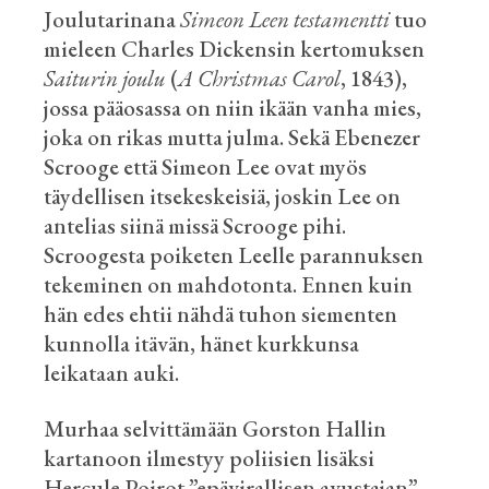
Joulutarinana
Simeon Leen
testamentti
tuo
mieleen Charles Dickensin kertomuksen
Saiturin joulu
(
A
Christmas
Carol
,
1843
),
jossa pääosassa on niin ikään vanha mies,
joka on rikas mutta julma. Sekä
Ebenezer
Scrooge
että Simeon Lee ovat myös
täydellisen itsekeskeisiä, joskin Lee on
antelias siinä missä
Scrooge
pihi.
Scroogesta
poiketen Leelle parannuksen
tekeminen on mahdotonta. Ennen kuin
hän edes ehtii nähdä tuhon siementen
kunnolla itävän, hänet kurkkunsa
leikataan auki.
Murhaa selvittämään
Gorston
Hallin
kartanoon ilmestyy poliisien lisäksi
Hercule
Poirot ”epävirallisen avustajan”