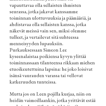
vapauttavaa olla sellaisten ihmisten
seurassa, jotka jakavat kanssamme
toiminnan ulottuvuuksia ja päämääriä, ja
ahdistavaa olla sellaisten kanssa, jotka
näkevät meissä vain sen, miksi olemme
tulleet, ja vertailevat sitä suhteessa
menneisyyden lupauksiin.
Purkauksessaan Simeon Lee
kyseenalaistaa poikiensa kyvyn ylittää
toiminnassaan tilanteensa rikkaan miehen
etuoikeutettuina lapsina: he joko loisivat
isänsä vaurauden varassa tai vellovat
katkeruuden tunteissa.
Mutta jos on Leen pojilla kurjaa, niin on
heidän vaimoillaankin, jotka yrittävät estää