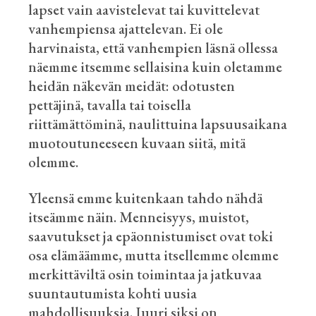
lapset vain aavistelevat tai kuvittelevat
vanhempiensa ajattelevan. Ei ole
harvinaista, että vanhempien läsnä ollessa
näemme itsemme sellaisina kuin oletamme
heidän näkevän meidät: odotusten
pettäjinä, tavalla tai toisella
riittämättöminä, naulittuina lapsuusaikana
muotoutuneeseen kuvaan siitä, mitä
olemme.
Yleensä emme kuitenkaan tahdo nähdä
itseämme näin. Menneisyys, muistot,
saavutukset ja epäonnistumiset ovat toki
osa elämäämme, mutta itsellemme olemme
merkittäviltä osin toimintaa ja jatkuvaa
suuntautumista kohti uusia
mahdollisuuksia. Juuri siksi on